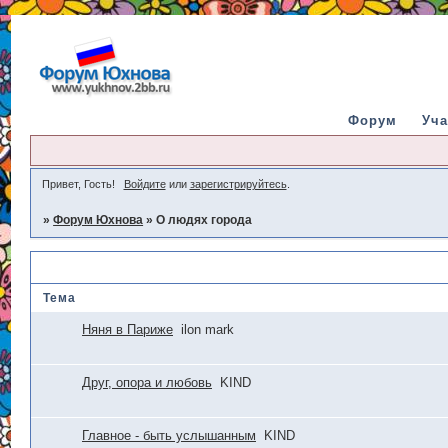
Форум
Уча
Привет, Гость!
Войдите
или
зарегистрируйтесь
.
»
Форум Юхнова
»
О людях города
О людях города
Тема
Няня в Париже
ilon mark
Друг, опора и любовь
KIND
Главное - быть услышанным
KIND