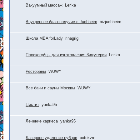
Вакуумный массаж
Lerika
Внутреннее благополучие с Juchheim
bizjuchheim
Школа MBA forLady
rinagrig
Плоскогубцы для изготовления бижутерии
Lerika
Рестораны
WUWY
Все бани и сауны Москвы
WUWY
Цистит
yanka95
Лечение кариеса
yanka95
Лазерное удаление рубцов
potokvrn