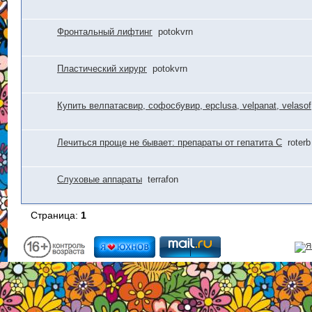
Фронтальный лифтинг
potokvrn
Пластический хирург
potokvrn
Купить велпатасвир, софосбувир, epclusa, velpanat, velasof
Лечиться проще не бывает: препараты от гепатита С
roterb
Слуховые аппараты
terrafon
Страница:
1