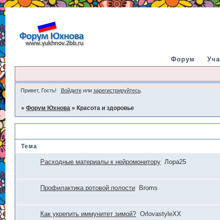
Форум
Уча
Привет, Гость!
Войдите
или
зарегистрируйтесь
.
»
Форум Юхнова
»
Красота и здоровье
Красота и здоровье
Тема
Расходные материалы к нейромонитору
Лора25
Профилактика ротовой полости
Broms
Как укрепить иммунитет зимой?
OrlovastyleХХ