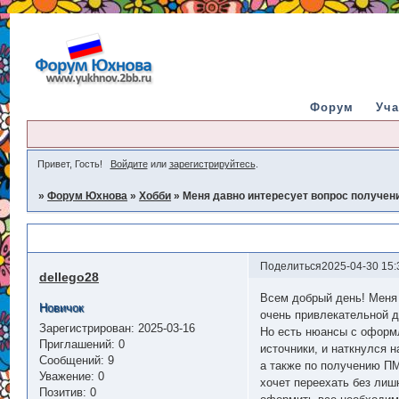
Форум
Уча
Привет, Гость!
Войдите
или
зарегистрируйтесь
.
»
Форум Юхнова
»
Хобби
»
Меня давно интересует вопрос получен
Меня давно интересует вопрос получения гражданст
Поделиться
2025-04-30 15:
dellego28
Всем добрый день! Меня 
Новичок
очень привлекательной д
Зарегистрирован
: 2025-03-16
Но есть нюансы с оформ
Приглашений:
0
источники, и наткнулся 
Сообщений:
9
а также по получению ПМ
Уважение:
0
хочет переехать без лиш
Позитив:
0