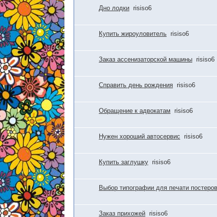
Дно лодки
risiso6
Купить жироуловитель
risiso6
Заказ ассенизаторской машины
risiso6
Справить день рождения
risiso6
Обращение к адвокатам
risiso6
Нужен хороший автосервис
risiso6
Купить заглушку
risiso6
Выбор типографии для печати постеро
Заказ прихожей
risiso6