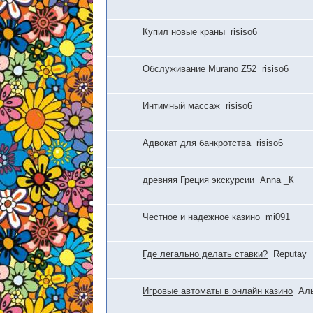
Купил новые краны
risiso6
Обслуживание Murano Z52
risiso6
Интимный массаж
risiso6
Адвокат для банкротства
risiso6
древняя Греция экскурсии
Anna _К
Честное и надежное казино
mi091
Где легально делать ставки?
Reputay
Игровые автоматы в онлайн казино
Ал