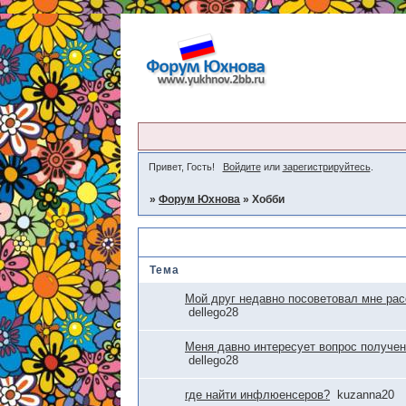
Привет, Гость!
Войдите
или
зарегистрируйтесь
.
»
Форум Юхнова
»
Хобби
Хобби
Тема
Мой друг недавно посоветовал мне ра
dellego28
Меня давно интересует вопрос получен
dellego28
где найти инфлюенсеров?
kuzanna20