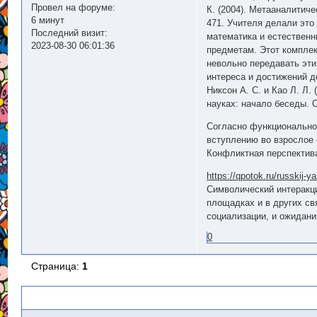
Провел на форуме:
К. (2004). Метааналитиче
6 минут
471. Учителя делали это
Последний визит:
математика и естественн
2023-08-30 06:01:36
предметам. Этот комплек
невольно передавать эти
интереса и достижений де
Никсон А. С. и Као Л. Л
науках: начало беседы. О
Согласно функциональной
вступлению во взрослое
Конфликтная перспектива
https://qpotok.ru/russkij
Символический интеракц
площадках и в других св
социализации, и ожидани
0
Страница:
1
Похожие темы