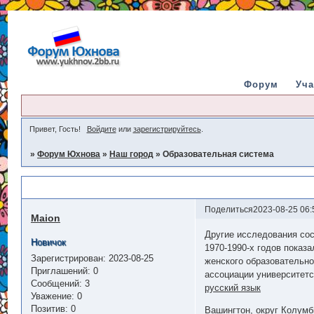
Форум
Уча
Привет, Гость!
Войдите
или
зарегистрируйтесь
.
»
Форум Юхнова
»
Наш город
»
Образовательная система
Образовательная система
Поделиться
2023-08-25 06:
Maion
Другие исследования сос
Новичок
1970-1990-х годов показ
Зарегистрирован
: 2023-08-25
женского образовательно
Приглашений:
0
ассоциации университетс
Сообщений:
3
русский язык
Уважение:
0
Позитив:
0
Вашингтон, округ Колумб