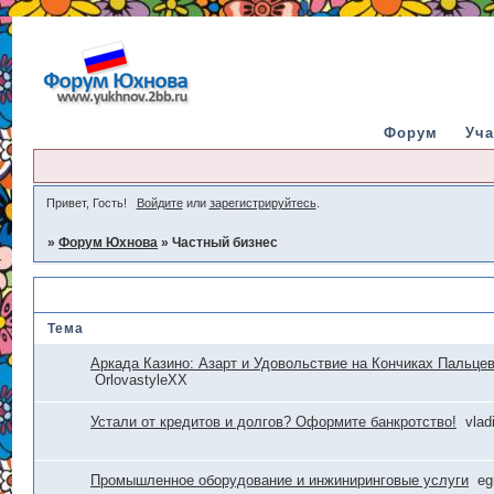
Форум
Уча
Привет, Гость!
Войдите
или
зарегистрируйтесь
.
»
Форум Юхнова
»
Частный бизнес
Частный бизнес
Тема
Аркада Казино: Азарт и Удовольствие на Кончиках Пальцев
OrlovastyleХХ
Устали от кредитов и долгов? Оформите банкротство!
vlad
Промышленное оборудование и инжиниринговые услуги
e