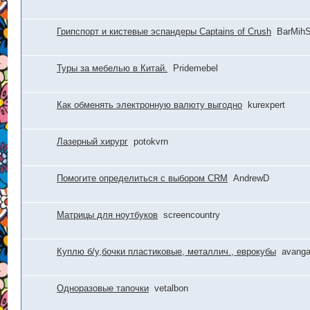
Грипспорт и кистевые эспандеры Captains of Crush
BarMih
Туры за мебелью в Китай.
Pridemebel
Как обменять электронную валюту выгодно
kurexpert
Лазерный хирург
potokvrn
Помогите определиться с выбором CRM
AndrewD
Матрицы для ноутбуков
screencountry
Куплю б/у,бочки пластиковые, металлич., еврокубы
avanga
Одноразовые тапочки
vetalbon