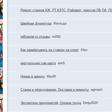
Ремонт станков КЖ, РТ КЗТС, Рафамет, прессов ПБ,ПА, П
Швейная фурнитура
Изольда
reBooster.ru отзывы
mi091
Как зарабатывать на ставках на спорт
Kleo
виртуальная сим карта
ann5
Номер в аренду
MaxM
Станки и оборудование. Поставки и ремонты
egmash
Экспертиза предприятий, Охрана труда
Dmtp2020