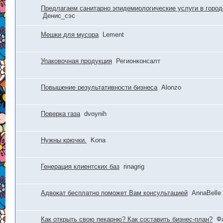
Предлагаем санитарно эпидемиологические услуги в горо
Денис_сэс
Мешки для мусора
Lement
Упаковочная продукция
Регионконсалт
Повышение результативности бизнеса
Alonzo
Поверка газа
dvoynih
Нужны крючки.
Kona
Генерация клиентских баз
rinagrig
Адвокат бесплатно поможет Вам консультацией
AnnaBelle
Как открыть свою пекарню? Как составить бизнес-план?
Ф