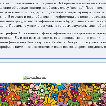
р, а не то, кем именно он продается. Выбирайте правильные ключе
вление об аренде квартир по общему слову "аренда". Посетители, 
ресуются текстом стандартного договора аренды, арендой офисов, 
зина. Включите в текст объявления информацию о цене и рекламны
нее знать цену, то его телефонный звонок будет означать его заин
 цене. Правильно укажите регионы, в которых актуальны ваши объя
отографии.
Объявления с фотографиями просматриваются горазд
ражений. Если нет возможности закачать реальные фотографии тов
рнете (например Поиск картинок Yandex и Google). Если у товара 
графии с ними — это сэкономит и ваше время, и время покупателе