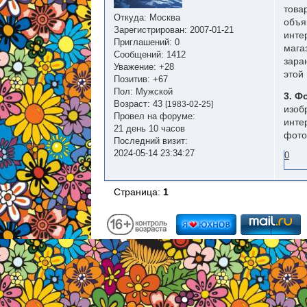
това
Откуда:
Москва
объя
Зарегистрирован
: 2007-01-21
инте
Приглашений:
0
мага
Сообщений:
1412
зара
Уважение:
+28
этой
Позитив:
+67
Пол:
Мужской
3. Ф
Возраст:
43
[1983-02-25]
изоб
Провел на форуме:
инте
21 день 10 часов
фото
Последний визит:
2024-05-14 23:34:27
0
Страница:
1