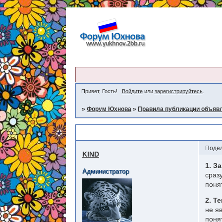
Привет, Гость!
Войдите
или
зарегистрируйтесь
.
»
Форум Юхнова
»
Правила публикации объяв
Советы по публикации объявлений
Поде
KIND
1. З
Администратор
сраз
поня
2. Т
не я
поня