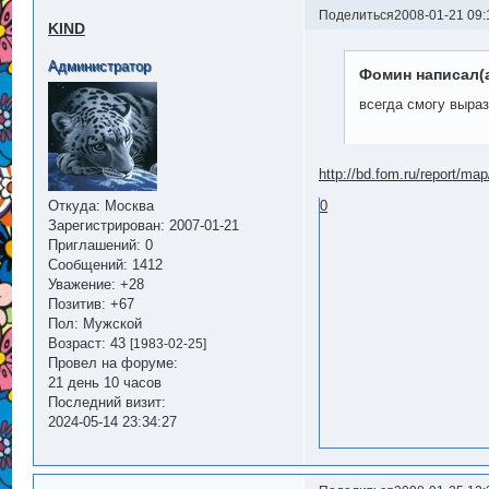
Поделиться
2008-01-21 09:
KIND
Администратор
Фомин написал(а
всегда смогу выра
http://bd.fom.ru/report/ma
0
Откуда:
Москва
Зарегистрирован
: 2007-01-21
Приглашений:
0
Сообщений:
1412
Уважение:
+28
Позитив:
+67
Пол:
Мужской
Возраст:
43
[1983-02-25]
Провел на форуме:
21 день 10 часов
Последний визит:
2024-05-14 23:34:27