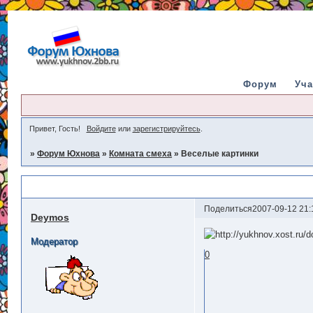
Форум
Уча
Привет, Гость!
Войдите
или
зарегистрируйтесь
.
»
Форум Юхнова
»
Комната смеха
»
Веселые картинки
Веселые картинки
Поделиться
2007-09-12 21:
Deymos
Модератор
0