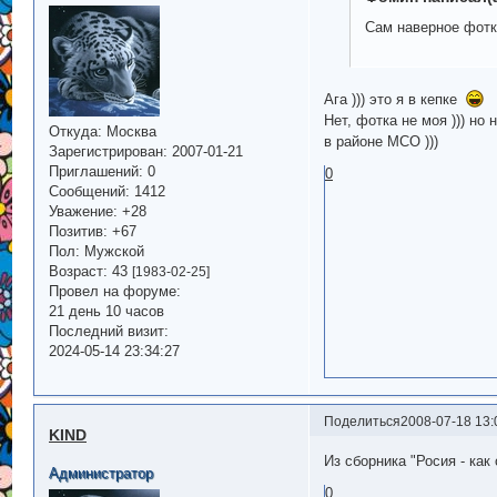
Сам наверное фот
Ага ))) это я в кепке
Нет, фотка не моя ))) н
Откуда:
Москва
в районе МСО )))
Зарегистрирован
: 2007-01-21
Приглашений:
0
0
Сообщений:
1412
Уважение:
+28
Позитив:
+67
Пол:
Мужской
Возраст:
43
[1983-02-25]
Провел на форуме:
21 день 10 часов
Последний визит:
2024-05-14 23:34:27
Поделиться
2008-07-18 13:
KIND
Из сборника "Росия - как 
Администратор
0