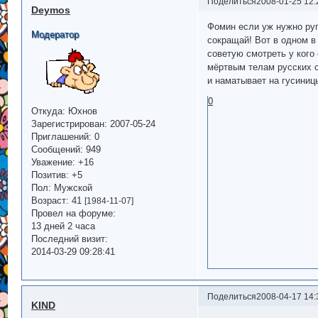
Поделиться
2008-01-25 12:
Deymos
Фомин если уж нужно руг
Модератор
сокращай! Вот в одном в
советую смотреть у кого
мёртвым телам русских 
и наматывает на гусиниц
0
Откуда:
Юхнов
Зарегистрирован
: 2007-05-24
Приглашений:
0
Сообщений:
949
Уважение:
+16
Позитив:
+5
Пол:
Мужской
Возраст:
41
[1984-11-07]
Провел на форуме:
13 дней 2 часа
Последний визит:
2014-03-29 09:28:41
Поделиться
2008-04-17 14:
KIND