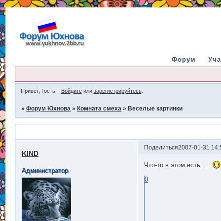
Форум
Уча
Привет, Гость!
Войдите
или
зарегистрируйтесь
.
»
Форум Юхнова
»
Комната смеха
»
Веселые картинки
Веселые картинки
Поделиться
2007-01-31 14:
KIND
Что-то в этом есть …
Администратор
0