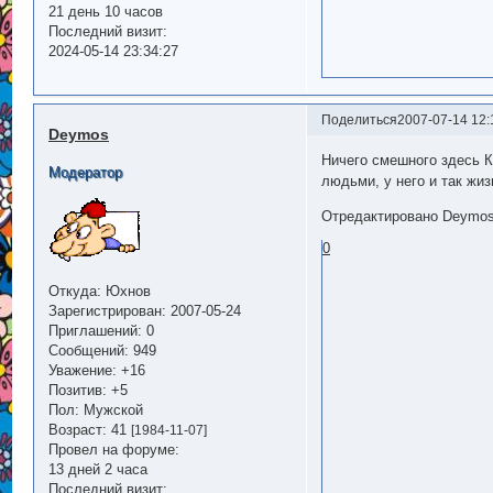
21 день 10 часов
Последний визит:
2024-05-14 23:34:27
Поделиться
2007-07-14 12:
Deymos
Ничего смешного здесь К
Модератор
людьми, у него и так жи
Отредактировано Deymos 
0
Откуда:
Юхнов
Зарегистрирован
: 2007-05-24
Приглашений:
0
Сообщений:
949
Уважение:
+16
Позитив:
+5
Пол:
Мужской
Возраст:
41
[1984-11-07]
Провел на форуме:
13 дней 2 часа
Последний визит: