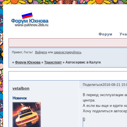
Форум
Уча
Привет, Гость!
Войдите
или
зарегистрируйтесь
.
»
Форум Юхнова
»
Транспорт
»
Автосервис в Калуге
Автосервис в Калуге
Поделиться
2016-08-21 15:
vetalbon
В период эксплуатации а
Новичок
центра.
А если вы еще и едите н
Хочу поделиться автосе
0