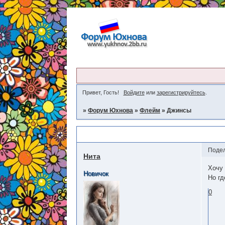
Привет, Гость!
Войдите
или
зарегистрируйтесь
.
»
Форум Юхнова
»
Флейм
»
Джинсы
Джинсы
Поде
Нита
Хочу 
Новичок
Но г
0