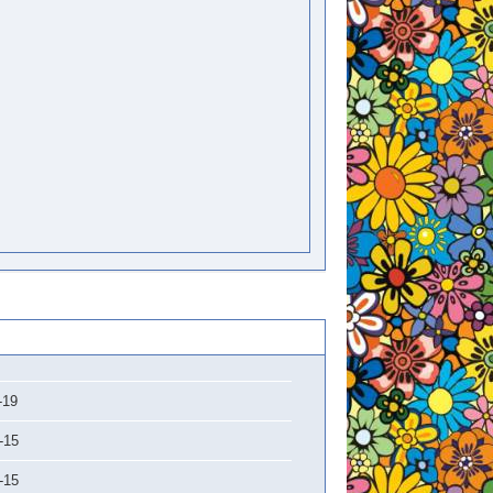
-19
-15
-15