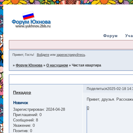
Форум
Уча
Привет, Гость!
Войдите
или
зарегистрируйтесь
.
»
Форум Юхнова
»
О насущном
»
Чистая квартира
Чистая квартира
Поделиться
2025-02-18 14:
Пикадор
Привет, друзья. Расскаж
Новичок
0
Зарегистрирован
: 2024-04-28
Приглашений:
0
Сообщений:
8
Уважение:
0
Позитив:
0