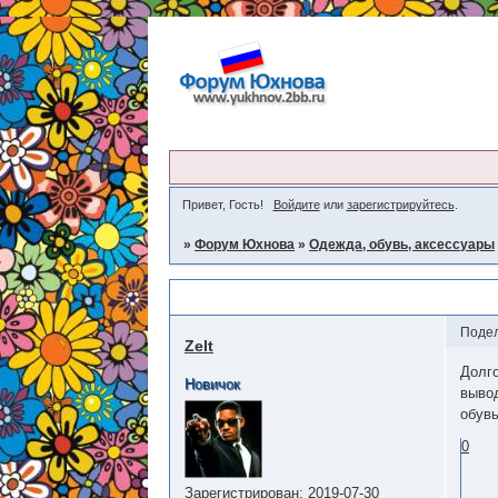
Привет, Гость!
Войдите
или
зарегистрируйтесь
.
»
Форум Юхнова
»
Одежда, обувь, аксессуары
Какая обувь наиболее комфортна о
Поде
Zelt
Долго
Новичок
вывод
обувь
0
Зарегистрирован
: 2019-07-30