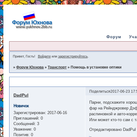
Форум
Уча
Привет, Гость!
Войдите
или
зарегистрируйтесь
.
»
Форум Юхнова
»
Транспорт
»
Помощь в установке оптики
Помощь в установке оптики
Поделиться
2017-06-23 17:
DadPul
Парни, подскажите хороше
Новичок
фар на Рейнджровер Дэфе
Зарегистрирован
: 2017-06-16
распиновкой и авто-корре
Приглашений:
0
Или может кто-то сам с 
Сообщений:
3
Уважение:
0
Отредактировано DadPul (
Позитив:
0