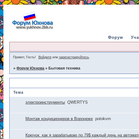
Форум
Уча
Привет, Гость!
Войдите
или
зарегистрируйтесь
.
»
Форум Юхнова
»
Бытовая техника
Бытовая техника
Тема
электроинструменты
QWERTYS
Монтаж кондиционеров в Воронеже
potokvrn
Крючок. как я зарабатываю по 79$ каждый день на автомат