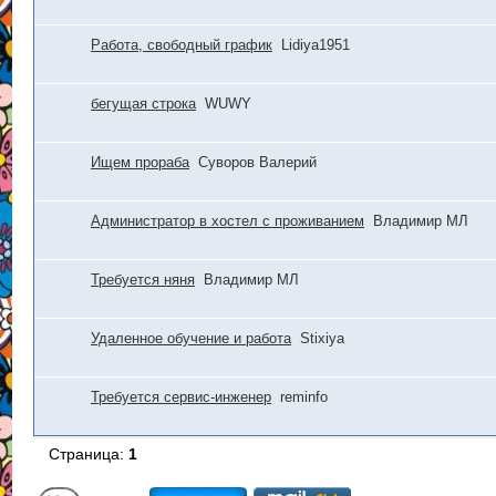
Работа, свободный график
Lidiya1951
бегущая строка
WUWY
Ищем прораба
Суворов Валерий
Администратор в хостел с проживанием
Владимир МЛ
Требуется няня
Владимир МЛ
Удаленное обучение и работа
Stixiya
Требуется сервис-инженер
reminfo
Страница:
1