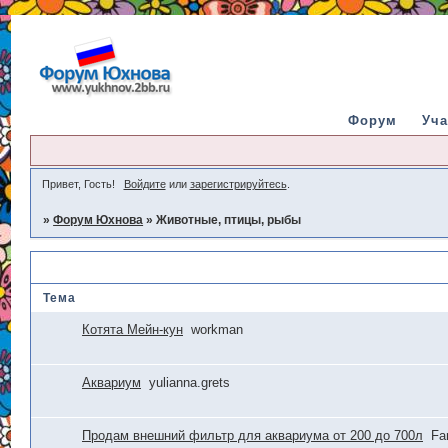
Форум
Уча
Привет, Гость!
Войдите
или
зарегистрируйтесь
.
»
Форум Юхнова
»
Животные, птицы, рыбы
Животные, птицы, рыбы
Тема
Котята Мейн-кун
workman
Аквариум
yulianna.grets
Продам внешний фильтр для аквариума от 200 до 700л
Far