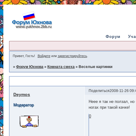
Форум
Уча
Привет, Гость!
Войдите
или
зарегистрируйтесь
.
»
Форум Юхнова
»
Комната смеха
»
Веселые картинки
Веселые картинки
Поделиться
2008-11-26 09:
Deymos
Неее я так не ползал, н
Модератор
ногах при такой качке!
0