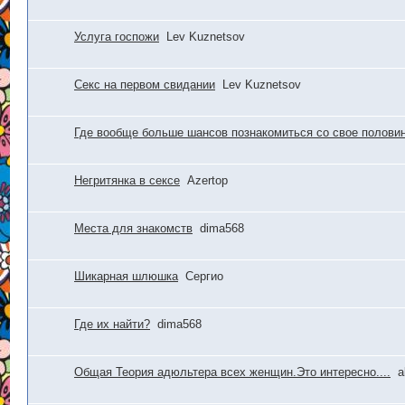
Услуга госпожи
Lev Kuznetsov
Секс на первом свидании
Lev Kuznetsov
Где вообще больше шансов познакомиться со свое полови
Негритянка в сексе
Azertop
Места для знакомств
dima568
Шикарная шлюшка
Сергио
Где их найти?
dima568
Общая Теория адюльтера всех женщин.Это интересно....
a