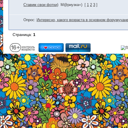
Ставим свои фотки)
М@риузка=)
[
1
2
3
]
Опрос:
Интересно, какого возраста в основном форумучане
Страница:
1