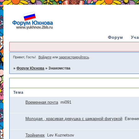
Форум
Уча
Привет, Гость!
Войдите
или
зарегистрируйтесь
.
»
Форум Юхнова
»
Знакомства
Знакомства
Тема
Временная почта
mi091
Молодая , красивая девушка с шикарной фигуркой
Евгени
Тройничек
Lev Kuznetsov