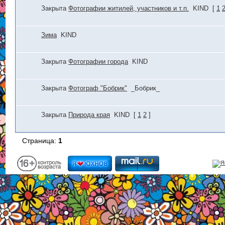
Закрыта
Фотографии житилей, участников и т.п.
KIND
[
1
Зима
KIND
Закрыта
Фотографии города
KIND
Закрыта
Фотограф "Бобрик"
_Бобрик_
Закрыта
Природа края
KIND
[
1
2
]
Страница:
1