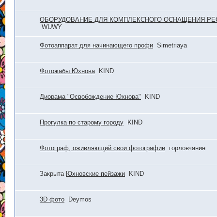
ОБОРУДОВАНИЕ ДЛЯ КОМПЛЕКСНОГО ОСНАЩЕНИЯ РЕ
WUWY
Фотоаппарат для начинающего профи
Simetriaya
Фотожабы Юхнова
KIND
Диорама "Освобождение Юхнова"
KIND
Прогулка по старому городу
KIND
Фотограф, оживляющий свои фотографии
горловчанин
Закрыта
Юхновские пейзажи
KIND
3D фото
Deymos